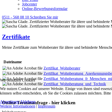
Jobcenter
Online-Bewerbungsformular
0511 - 568 08 10
Schreiben Sie mir
Zertifikate
Meine Zertifikate zum Wohnberater für ältere und behinderte Mensch
Dateiname
Zertifikat_Wohnberater
Zertifikat_Wohnberatung_Anerkennungsbe
Zertifikat_Wohnberatung_fr_Menschen_mi
Wir benutzen Cookies
Zertifikat_Wohnberatung_und_Technik
Wir nutzen Cookies auf unserer Website. Einige von ihnen sind essenzi
können selbst entscheiden, ob Sie die Cookies zulassen möchten. Bitte
Akzeptieren
Ablehnen
Online Terminanfrage - hier klicken
Weitere Informationen
|
Impressum